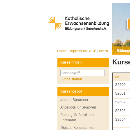
Bildung
Home
|
Impressum
|
AGB
|
Intern
Kurs
Kurse finden
Nr.
Suche starten
S2600
Kursangebot
S2601
andere Sprachen
S2602
Angebote für Senioren
S2603
Bildung für Beruf und
S2604
Ehrenamt
Digitale Kompetenzen