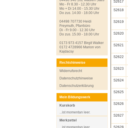
S2617
Mo - Fr 8.30 - 12.30 Uhr
Mo + Di 14.00 - 15.30 Uhr
S2618
Do zus. 14.00 - 18.00 Uhr
04498 707730 Heidi
S2619
Freymuth, Pfarrbüro
Di - Fr 9.00 - 12.30 Uhr
S2620
Do zus. 15.00 - 18.00 Uhr
0173 973 4157 Birgit Walker
S2621
0172 4728966 Marion von
Kajdacsy
S2622
Rechtshinweise
S2623
Widerrufsrecht
Datenschutzhinweise
S2624
Datenschutzerklärung
S2625
Mein Bildungswerk
S2626
Kurskorb
...ist momentan leer.
S2627
Merkzettel
...ist momentan leer.
S2628