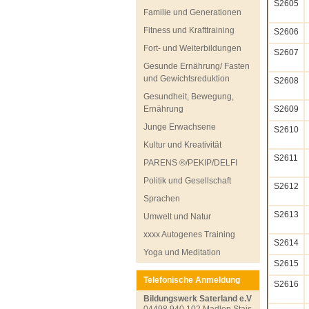
S2605
Familie und Generationen
Fitness und Krafttraining
S2606
Fort- und Weiterbildungen
S2607
Gesunde Ernährung/ Fasten
und Gewichtsreduktion
S2608
Gesundheit, Bewegung,
Ernährung
S2609
Junge Erwachsene
S2610
Kultur und Kreativität
S2611
PARENS ®/PEKIP/DELFI
Politik und Gesellschaft
S2612
Sprachen
S2613
Umwelt und Natur
xxxx Autogenes Training
S2614
Yoga und Meditation
S2615
Telefonische Anmeldung
S2616
Bildungswerk Saterland e.V
04498 940 102 Madlen Stais