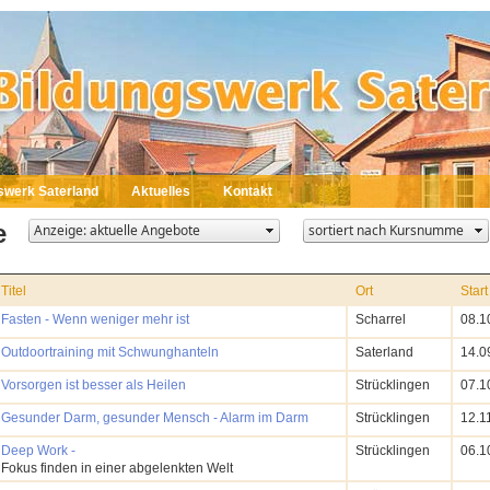
swerk Saterland
Aktuelles
Kontakt
e
Titel
Ort
Start
Fasten - Wenn weniger mehr ist
Scharrel
08.1
Outdoortraining mit Schwunghanteln
Saterland
14.0
Vorsorgen ist besser als Heilen
Strücklingen
07.1
Gesunder Darm, gesunder Mensch - Alarm im Darm
Strücklingen
12.1
Deep Work -
Strücklingen
06.1
Fokus finden in einer abgelenkten Welt