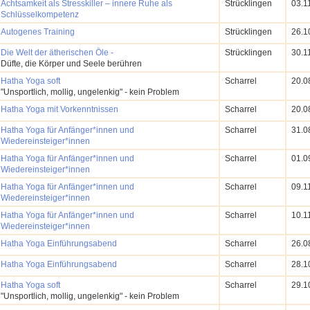
Achtsamkeit als Stresskiller – innere Ruhe als
Strücklingen
03.1
Schlüsselkompetenz
Autogenes Training
Strücklingen
26.1
Die Welt der ätherischen Öle -
Strücklingen
30.1
Düfte, die Körper und Seele berühren
Hatha Yoga soft
Scharrel
20.0
"Unsportlich, mollig, ungelenkig" - kein Problem
Hatha Yoga mit Vorkenntnissen
Scharrel
20.0
Hatha Yoga für Anfänger*innen und
Scharrel
31.0
Wiedereinsteiger*innen
Hatha Yoga für Anfänger*innen und
Scharrel
01.0
Wiedereinsteiger*innen
Hatha Yoga für Anfänger*innen und
Scharrel
09.1
Wiedereinsteiger*innen
Hatha Yoga für Anfänger*innen und
Scharrel
10.1
Wiedereinsteiger*innen
Hatha Yoga Einführungsabend
Scharrel
26.0
Hatha Yoga Einführungsabend
Scharrel
28.1
Hatha Yoga soft
Scharrel
29.1
"Unsportlich, mollig, ungelenkig" - kein Problem