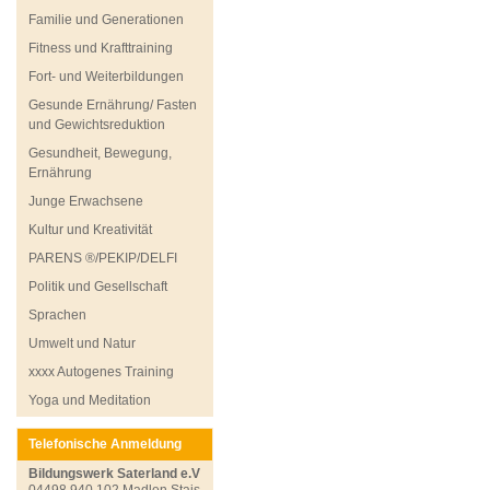
Familie und Generationen
Fitness und Krafttraining
Fort- und Weiterbildungen
Gesunde Ernährung/ Fasten
und Gewichtsreduktion
Gesundheit, Bewegung,
Ernährung
Junge Erwachsene
Kultur und Kreativität
PARENS ®/PEKIP/DELFI
Politik und Gesellschaft
Sprachen
Umwelt und Natur
xxxx Autogenes Training
Yoga und Meditation
Telefonische Anmeldung
Bildungswerk Saterland e.V
04498 940 102 Madlen Stais