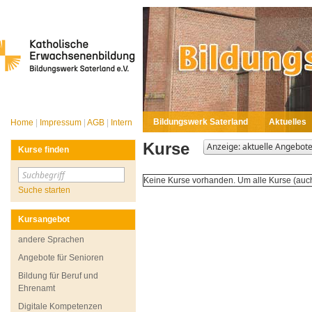
Bildungswerk Saterland
Aktuelles
Home
|
Impressum
|
AGB
|
Intern
Kurse
Kurse finden
Keine Kurse vorhanden. Um alle Kurse (auch
Suche starten
Kursangebot
andere Sprachen
Angebote für Senioren
Bildung für Beruf und
Ehrenamt
Digitale Kompetenzen