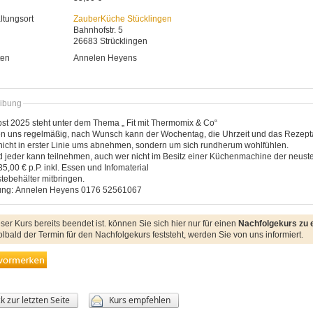
ltungsort
ZauberKüche Stücklingen
Bahnhofstr. 5
26683
Strücklingen
ten
Annelen
Heyens
ibung
st 2025 steht unter dem Thema „ Fit mit Thermomix & Co“
fen uns regelmäßig, nach Wunsch kann der Wochentag, die Uhrzeit und das Rezept
nicht in erster Linie ums abnehmen, sondern um sich rundherum wohlfühlen.
 jeder kann teilnehmen, auch wer nicht im Besitz einer Küchenmachine der neuste
35,00 € p.P. inkl. Essen und Infomaterial
stebehälter mitbringen.
ng: Annelen Heyens 0176 52561067
ser Kurs bereits beendet ist. können Sie sich hier nur für einen
Nachfolgekurs zu 
lbald der Termin für den Nachfolgekurs feststeht, werden Sie von uns informiert.