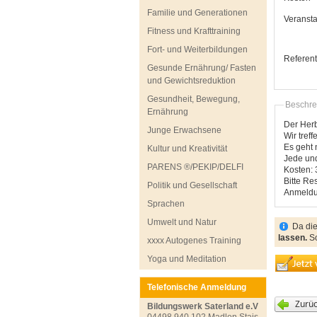
Familie und Generationen
Veransta
Fitness und Krafttraining
Fort- und Weiterbildungen
Referen
Gesunde Ernährung/ Fasten
und Gewichtsreduktion
Gesundheit, Bewegung,
Beschre
Ernährung
Der Herb
Junge Erwachsene
Wir tref
Es geht 
Kultur und Kreativität
Jede und
PARENS ®/PEKIP/DELFI
Kosten: 
Bitte Re
Politik und Gesellschaft
Anmeldu
Sprachen
Umwelt und Natur
Da die
lassen.
So
xxxx Autogenes Training
Yoga und Meditation
Telefonische Anmeldung
Bildungswerk Saterland e.V
04498 940 102 Madlen Stais