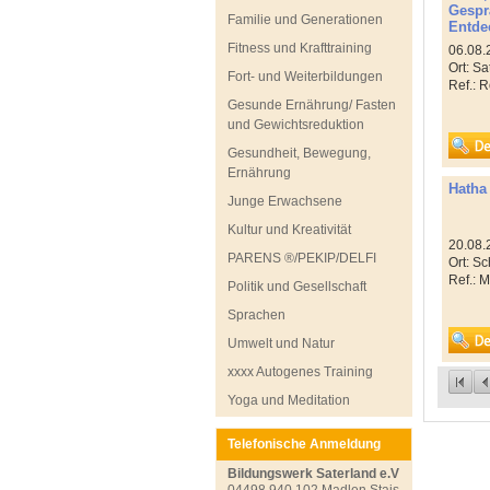
Gespr
Familie und Generationen
Entde
Fitness und Krafttraining
Ort: Sa
Fort- und Weiterbildungen
Gesunde Ernährung/ Fasten
und Gewichtsreduktion
Gesundheit, Bewegung,
Ernährung
Hatha
Junge Erwachsene
Kultur und Kreativität
PARENS ®/PEKIP/DELFI
Ort: Sc
Politik und Gesellschaft
Sprachen
Umwelt und Natur
xxxx Autogenes Training
Yoga und Meditation
Telefonische Anmeldung
Bildungswerk Saterland e.V
04498 940 102 Madlen Stais