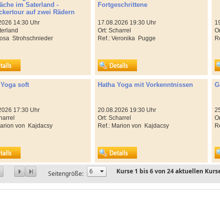
äche im Saterland -
Fortgeschrittene
ckertour auf zwei Rädern
06.08.2026 14:30 Uhr
17.08.2026 19:30 Uhr
terland
Ort: Scharrel
O
Ref.: Rosa Strohschnieder
Ref.: Veronika Pugge
 Yoga soft
Hatha Yoga mit Vorkenntnissen
G
20.08.2026 17:30 Uhr
20.08.2026 19:30 Uhr
harrel
Ort: Scharrel
Or
Ref.: Marion von Kajdacsy
Ref.: Marion von Kajdacsy
Kurse
1
bis
6
von
24
aktuellen Kurs
Seitengröße: