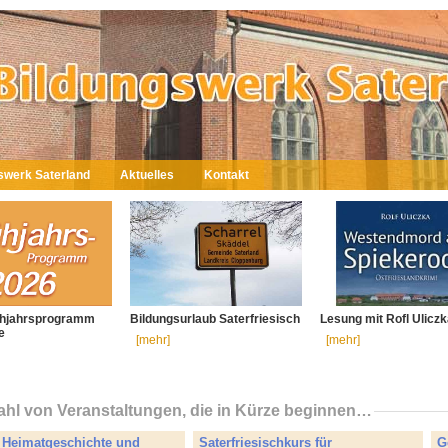
swerk Saterland
Aktuelles
Kontakt
ühjahrsprogramm
Bildungsurlaub Saterfriesisch
Lesung mit Rofl Ulicz
e
[mehr]
[mehr]
hl von Veranstaltungen, die in Kürze beginnen…
, Heimatgeschichte und
Saterfriesischkurs für
G