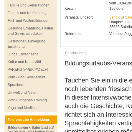
vom 13.04.20
Familie und Generationen
Kosten
150,00 €
Fitness und Krafttraining
Veranstaltungsort
Landidyll Sat
Fort- und Weiterbildungen
Hauptstr. 228
26683
Saterl
Gesunde Ernährung/ Fasten
und Gewichtsreduktion
Referenten
Veronika
Pug
Gesundheit, Bewegung,
Ernährung
Beschreibung
Junge Erwachsene
Bildungsurlaubs-Verans
Kultur und Kreativität
PARENS ®/PEKIP/DELFI
Politik und Gesellschaft
Tauchen Sie ein in die e
Sprachen
noch lebenden friesisc
Umwelt und Natur
In dieser Intensivwoche
xxxx Autogenes Training
auch die Geschichte, K
Yoga und Meditation
richtet sich an Interess
Telefonische Anmeldung
Sprachfähigkeiten verti
Bildungswerk Saterland e.V
unmittelbar erleben mö
04498 940 102 Madlen Stais