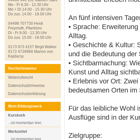
Mo - Fr 8.30 - 12.30 Uhr
Mo + Di 14.00 - 15.30 Uhr
Do zus. 14.00 - 18.00 Uhr
An fünf intensiven Tage
04498 707730 Heidi
• Sprache: Erweiterung
Freymuth, Pfarrbüro
Di - Fr 9.00 - 12.30 Uhr
Alltag.
Do zus. 15.00 - 18.00 Uhr
• Geschichte & Kultur:
0173 973 4157 Birgit Walker
0172 4728966 Marion von
und die Bedeutung der 
Kajdacsy
• Sichtbarmachung: Wie 
Rechtshinweise
Kunst und Alltag sicht
Widerrufsrecht
• Erlebnis vor Ort: Zwei
Datenschutzhinweise
bedeutsamen Orten im 
Datenschutzerklärung
Mein Bildungswerk
Für das leibliche Wohl 
Kurskorb
Ausflüge sind in der Ku
...ist momentan leer.
Merkzettel
Zielgruppe:
...ist momentan leer.