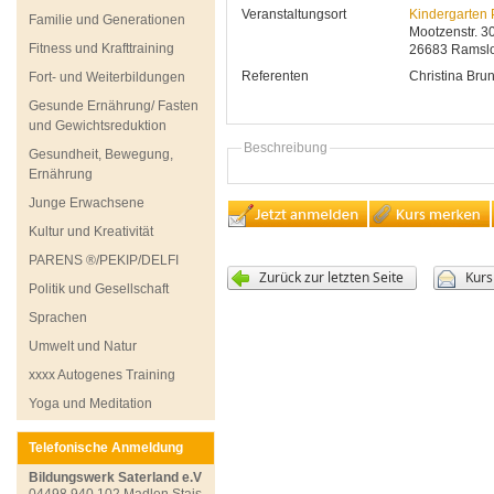
Veranstaltungsort
Kindergarten
Familie und Generationen
Mootzenstr. 3
Fitness und Krafttraining
26683
Ramsl
Referenten
Christina
Bru
Fort- und Weiterbildungen
Gesunde Ernährung/ Fasten
und Gewichtsreduktion
Beschreibung
Gesundheit, Bewegung,
Ernährung
Junge Erwachsene
Kultur und Kreativität
PARENS ®/PEKIP/DELFI
Politik und Gesellschaft
Sprachen
Umwelt und Natur
xxxx Autogenes Training
Yoga und Meditation
Telefonische Anmeldung
Bildungswerk Saterland e.V
04498 940 102 Madlen Stais